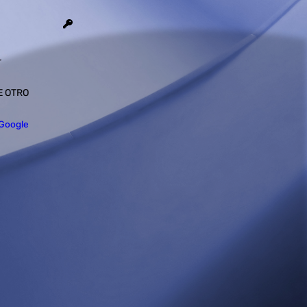
r
E OTRO
 Google